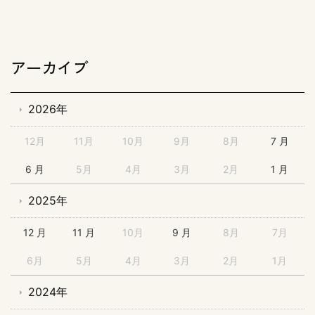
アーカイブ
2026年
12月
11月
10月
9月
8月
7 月
6 月
5月
4月
3月
2月
1 月
2025年
12 月
11 月
10月
9 月
8月
7月
6月
5月
4月
3月
2月
1月
2024年