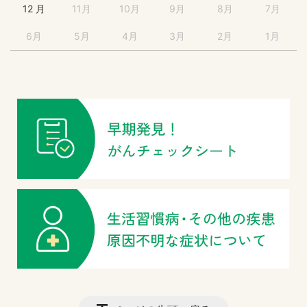
12 月
11月
10月
9月
8月
7月
6月
5月
4月
3月
2月
1月