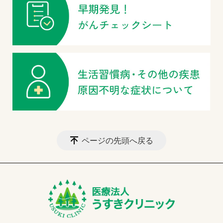
ページの先頭へ戻る